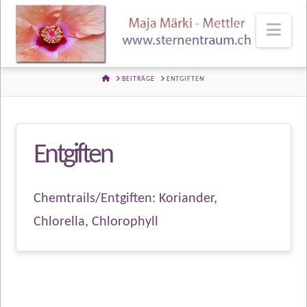
Nav
HOME
BEITRÄGE
ENTGIFTEN
Entgiften
Chemtrails/Entgiften: Koriander,
Chlorella, Chlorophyll